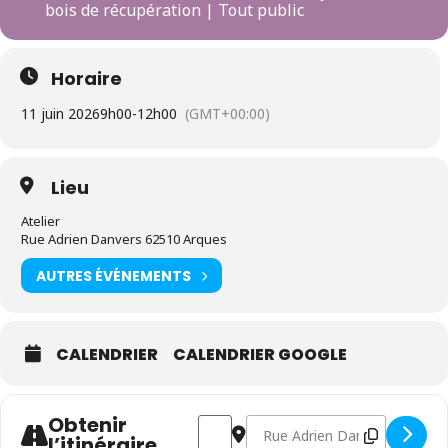
bois de récupération | Tout public
Horaire
11 juin 2026
9h00
-
12h00
(GMT+00:00)
Lieu
Atelier
Rue Adrien Danvers 62510 Arques
AUTRES ÉVÉNEMENTS
CALENDRIER
CALENDRIER GOOGLE
Obtenir
Address - Atelier Les amis copeaux [i
Destination Address - Atelier
l’itinéraire