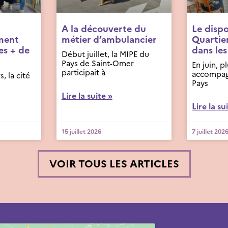
A la découverte du
Le dispo
ment
métier d’ambulancier
Quartier
es + de
dans les
Début juillet, la MIPE du
Pays de Saint-Omer
En juin, p
participait à
accompag
s, la cité
Pays
Lire la suite »
Lire la su
15 juillet 2026
7 juillet 202
VOIR TOUS LES ARTICLES