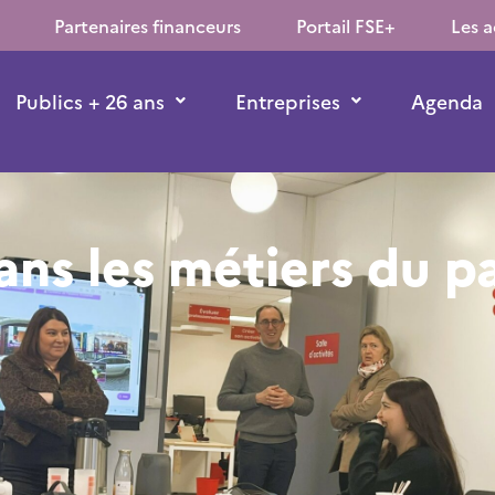
Partenaires financeurs
Portail FSE+
Les a
Publics + 26 ans
Entreprises
Agenda
ns les métiers du p