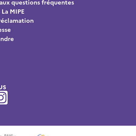
aux questions fréquentes
 La MIPE
 réclamation
esse
indre
us