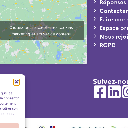
Réponses 
Contacter
Faire une
Espace pr
Cliquez pour accepter les cookies
marketing et activer ce contenu
Nous rejo
RGPD
Suivez-no
s que les
de consentir
mportement
 retirer son
onctions.