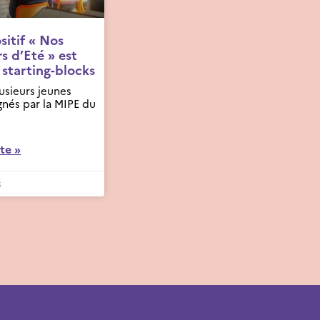
sitif « Nos
s d’Eté » est
 starting-blocks
lusieurs jeunes
nés par la MIPE du
ite »
6