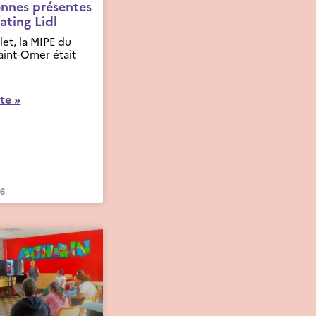
onnes présentes
ating Lidl
let, la MIPE du
aint-Omer était
ite »
26