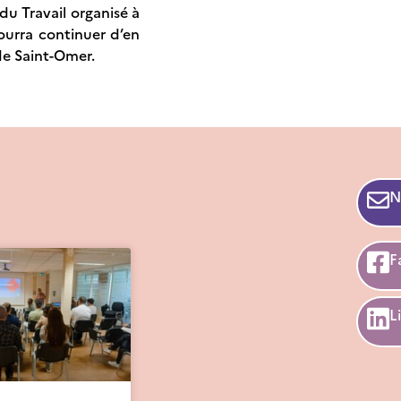
du Travail organisé à
ourra continuer d’en
 de Saint-Omer.
N
F
L