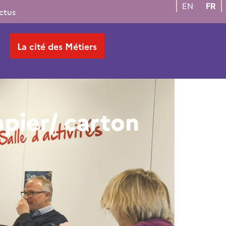
EN
FR
ctus
La cité des Métiers
apier/ carton