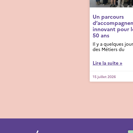
Un parcours
d’accompagne
innovant pour l
50 ans
Il y a quelques jour
des Métiers du
Lire la suite »
15 juillet 2026