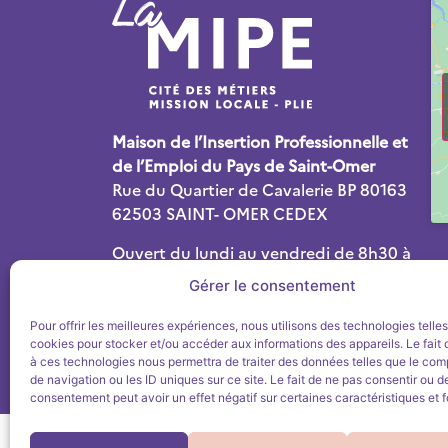
Maison de l’Insertion Professionnelle et
de l’Emploi du Pays de Saint-Omer
Rue du Quartier de Cavalerie BP 80163
62503 SAINT- OMER CEDEX
Ouvert du lundi au vendredi de 8h30 à
12h30 et de 13h30 à 17h30
Gérer le consentement
Tél : 03 74 18 24 00
Pour offrir les meilleures expériences, nous utilisons des technologies telle
Mail :
contact@lamipe-pso.fr
cookies pour stocker et/ou accéder aux informations des appareils. Le fait 
à ces technologies nous permettra de traiter des données telles que le co
de navigation ou les ID uniques sur ce site. Le fait de ne pas consentir ou de
consentement peut avoir un effet négatif sur certaines caractéristiques et f