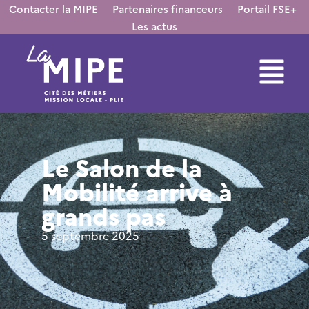
contenu
Contacter la MIPE
Partenaires financeurs
Portail FSE+
principal
Les actus
Le Salon de la
Mobilité arrive à
grands pas
5 septembre 2025