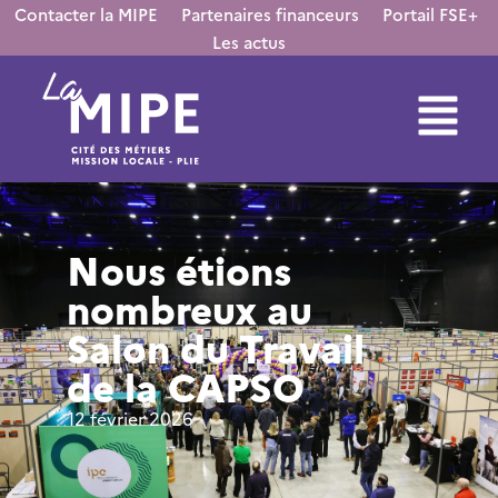
contenu
Contacter la MIPE
Partenaires financeurs
Portail FSE+
principal
Les actus
Nous étions
nombreux au
Salon du Travail
de la CAPSO
12 février 2026