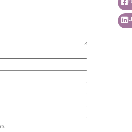
F
L
re.