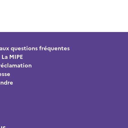
aux questions fréquentes
 La MIPE
 réclamation
esse
indre
us