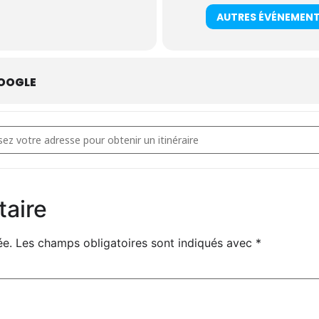
AUTRES ÉVÉNEMEN
OOGLE
- Atelier CV avec le CNAM [SAwgj3qBO]
taire
ée.
Les champs obligatoires sont indiqués avec
*