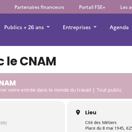
Partenaires financeurs
Portail FSE+
Les a
Publics + 26 ans
Entreprises
Agenda
ec le CNAM
 CNAM
rer votre entrée dans le monde du travail | Tout public
Lieu
Cité des Métiers
00)
Place du 8 mai 1945, 6