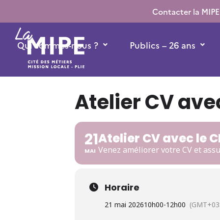
Contacter la MIPE
Qui sommes-nous ?
Publics – 26 ans
Atelier CV av
21
Atelier CV avec le
Venez améliorer votre CV et assu
MAI
Horaire
21 mai 2026
10h00
-
12h00
(GMT+03: