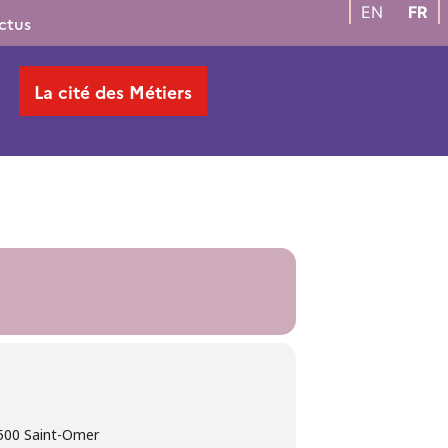
EN
FR
ctus
La cité des Métiers
2500 Saint-Omer