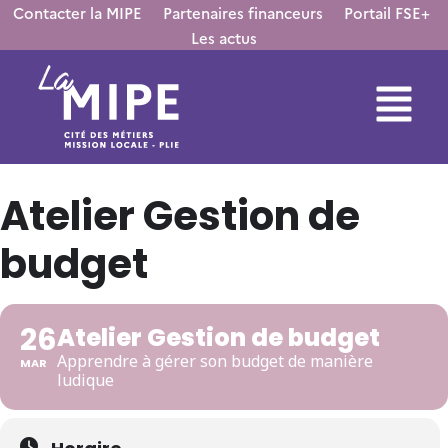
Contacter la MIPE
Partenaires financeurs
Portail FSE+
Les actus
Atelier Gestion de
budget
26
Atelier Gestion de budget
Apprendre à gérer son budget de manière
MAR
ludique