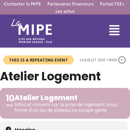
Contacter la MIPE
Partenaires financeurs
Portail FSE+
Les actus
THIS IS A REPEATING EVENT
24 JUILLET 2025 10H00
Atelier Logement
10
Atelier Logement
Infos et conseils sur la prise de logement, sous
JUIL
forme d'un jeu de plateau ou escape game
Horaire