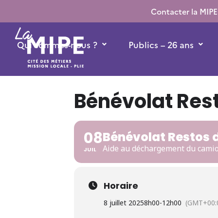
Contacter la MIPE
Qui sommes-nous ?
Publics – 26 ans
Bénévolat Res
08
Bénévolat Restos 
Aide au déchargement du camio
JUIL
Horaire
8 juillet 2025
8h00
-
12h00
(GMT+00: