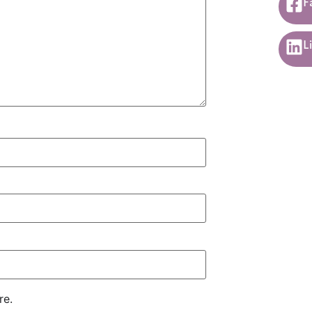
F
L
re.