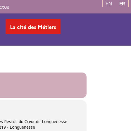
EN
FR
ctus
La cité des Métiers
 des Restos du Cœur de Longuenesse
219 - Longuenesse