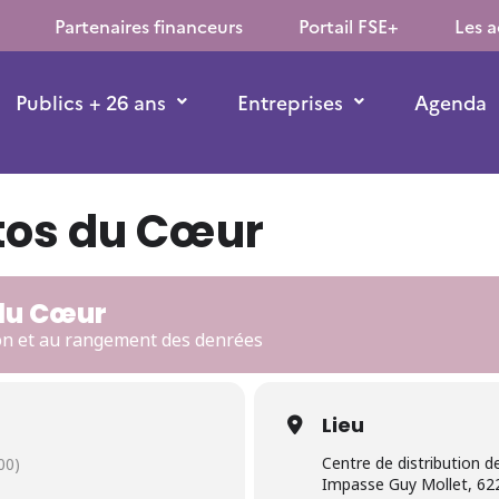
Partenaires financeurs
Portail FSE+
Les a
Publics + 26 ans
Entreprises
Agenda
tos du Cœur
du Cœur
n et au rangement des denrées
Lieu
Centre de distribution
00)
Impasse Guy Mollet, 62