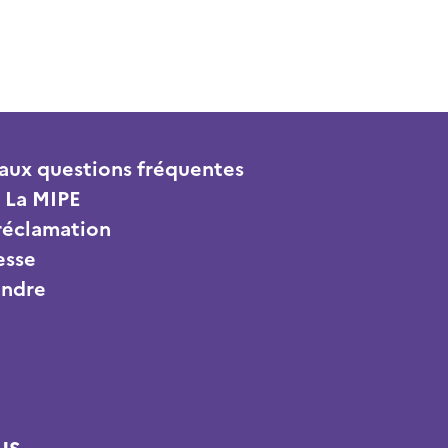
aux questions fréquentes
 La MIPE
 réclamation
esse
indre
us