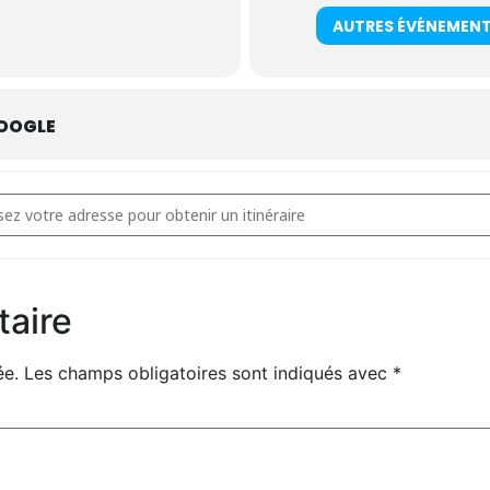
AUTRES ÉVÉNEMEN
OOGLE
- Bénévolat Restos du Cœur [qrLFF48Cy]
taire
ée.
Les champs obligatoires sont indiqués avec
*