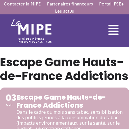
Contacter la MIPE
Partenaires financeurs
Portail FSE+
Les actus
Escape Game Hauts-
de-France Addictions
03
Escape Game Hauts-de-
France Addictions
OCT
Dans le cadre du mois sans tabac, sensibilisation
des publics jeunes à la consommation du tabac
(impacts environnementaux, sur la santé, sur le
budget,...) + création d'affiches