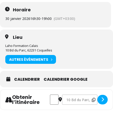
Horaire
30 janvier 2026
16h30
-
19h00
(GMT+03:00)
Lieu
Laho Formation Calais
10 Bd du Parc, 62231 Coquelles
AUTRES ÉVÉNEMENTS
CALENDRIER
CALENDRIER GOOGLE
Obtenir
Address - Journée Portes Ouvertes - L
Destination Address - Journée
l’itinéraire