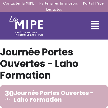
Contacter la MIPE
Partenaires financeurs
Portail FSE+
Les actus
Journée Portes
Ouvertes - Laho
Formation
30
Journée Portes Ouvertes -
Laho Formation
JAN