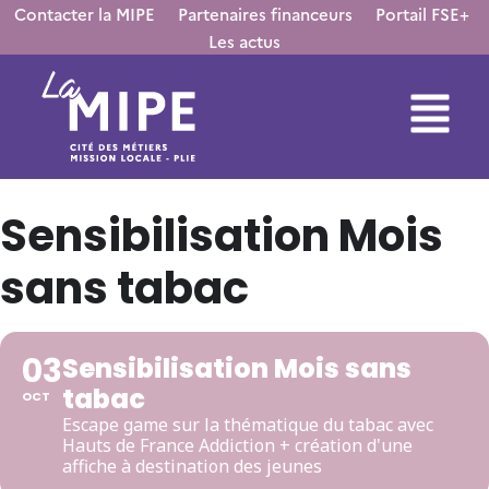
Contacter la MIPE
Partenaires financeurs
Portail FSE+
Les actus
Sensibilisation Mois
sans tabac
03
Sensibilisation Mois sans
tabac
OCT
Escape game sur la thématique du tabac avec
Hauts de France Addiction + création d'une
affiche à destination des jeunes