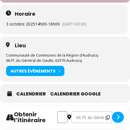
Horaire
3 octobre 2025
14h00
-
16h00
(GMT+03:00)
Lieu
Communauté de Communes de la Région d'Audruicq
66 Pl. du Général de Gaulle, 62370 Audruicq
AUTRES ÉVÉNEMENTS
CALENDRIER
CALENDRIER GOOGLE
Obtenir
Address - Sensibilisation Mois sans t
Destination Address - Sensibil
l’itinéraire